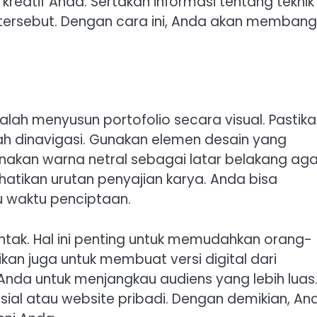
atif Anda. Sertakan informasi tentang teknik
a tersebut. Dengan cara ini, Anda akan memban
alah menyusun portofolio secara visual. Pastik
ah dinavigasi. Gunakan elemen desain yang
nakan warna netral sebagai latar belakang aga
erhatikan urutan penyajian karya. Anda bisa
u waktu penciptaan.
ntak. Hal ini penting untuk memudahkan orang-
kan juga untuk membuat versi digital dari
 Anda untuk menjangkau audiens yang lebih luas
al atau website pribadi. Dengan demikian, An