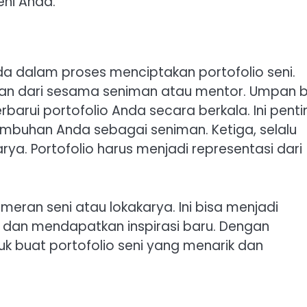
ni Anda.
 dalam proses menciptakan portofolio seni.
an dari sesama seniman atau mentor. Umpan b
barui portofolio Anda secara berkala. Ini penti
buhan Anda sebagai seniman. Ketiga, selalu
ya. Portofolio harus menjadi representasi dari
eran seni atau lokakarya. Ini bisa menjadi
 dan mendapatkan inspirasi baru. Dengan
tuk buat portofolio seni yang menarik dan