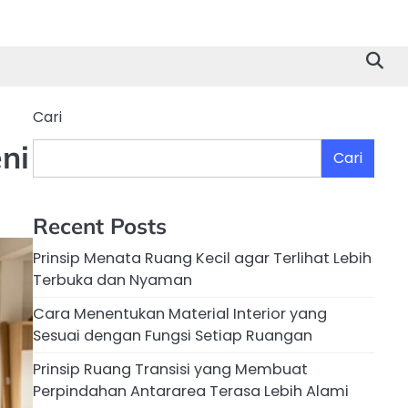
Cari
ni
Cari
Recent Posts
Prinsip Menata Ruang Kecil agar Terlihat Lebih
Terbuka dan Nyaman
Cara Menentukan Material Interior yang
Sesuai dengan Fungsi Setiap Ruangan
Prinsip Ruang Transisi yang Membuat
Perpindahan Antararea Terasa Lebih Alami