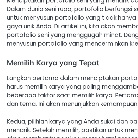
Menciptakan portofolio seni yang menarik a
Dalam dunia seni rupa, portofolio berfungsi s
untuk menyusun portofolio yang tidak hanya 
gaya unik Anda. Di artikel ini, kita akan me
portofolio seni yang menggugah minat. Deng
menyusun portofolio yang mencerminkan krea
Memilih Karya yang Tepat
Langkah pertama dalam menciptakan portofo
harus memilih karya yang paling menggam
beberapa faktor saat memilih karya. Pertama,
dan tema. Ini akan menunjukkan kemampuan
Kedua, pilihlah karya yang Anda sukai dan ba
menarik. Setelah memilih, pastikan untuk meny