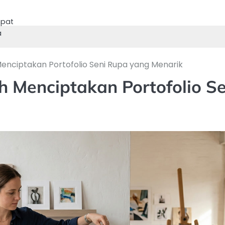
mpat
a
nciptakan Portofolio Seni Rupa yang Menarik
 Menciptakan Portofolio Se