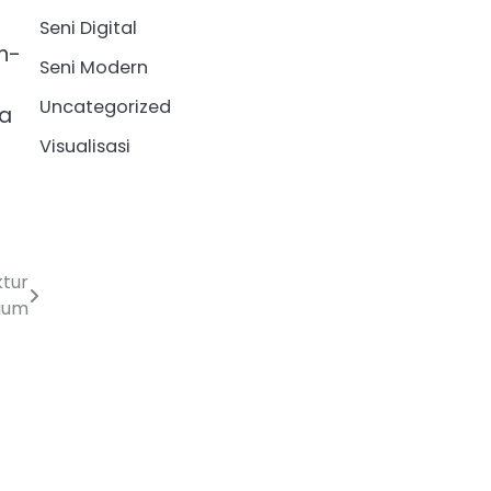
Seni Digital
h-
Seni Modern
Uncategorized
da
Visualisasi
ktur
ium