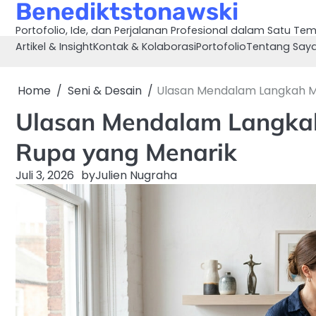
Benediktstonawski
Skip
to
Portofolio, Ide, dan Perjalanan Profesional dalam Satu Te
content
Artikel & Insight
Kontak & Kolaborasi
Portofolio
Tentang Say
Home
Seni & Desain
Ulasan Mendalam Langkah Me
Ulasan Mendalam Langkah
Rupa yang Menarik
Juli 3, 2026
by
Julien Nugraha