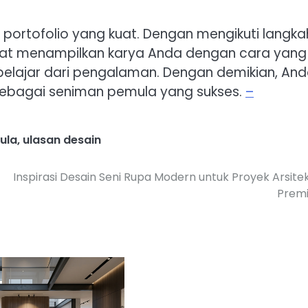
i portofolio yang kuat. Dengan mengikuti langka
apat menampilkan karya Anda dengan cara yang
n belajar dari pengalaman. Dengan demikian, An
sebagai seniman pemula yang sukses.
–
ula
,
ulasan desain
Inspirasi Desain Seni Rupa Modern untuk Proyek Arsite
Prem