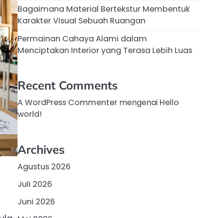
Bagaimana Material Bertekstur Membentuk
Karakter Visual Sebuah Ruangan
Permainan Cahaya Alami dalam
Menciptakan Interior yang Terasa Lebih Luas
Recent Comments
A WordPress Commenter
mengenai
Hello
world!
Archives
Agustus 2026
Juli 2026
Juni 2026