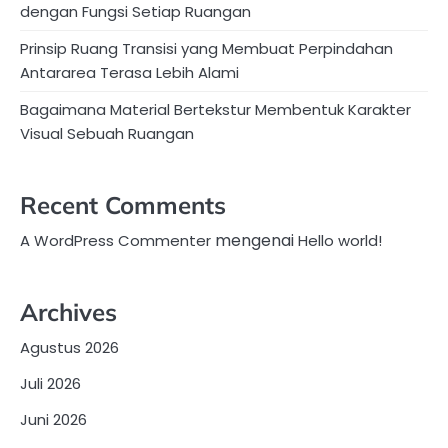
dengan Fungsi Setiap Ruangan
Prinsip Ruang Transisi yang Membuat Perpindahan
Antararea Terasa Lebih Alami
Bagaimana Material Bertekstur Membentuk Karakter
Visual Sebuah Ruangan
Recent Comments
mengenai
A WordPress Commenter
Hello world!
Archives
Agustus 2026
Juli 2026
Juni 2026