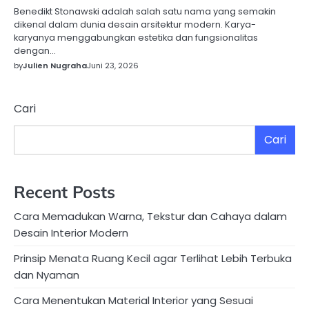
Benedikt Stonawski adalah salah satu nama yang semakin
dikenal dalam dunia desain arsitektur modern. Karya-
karyanya menggabungkan estetika dan fungsionalitas
dengan…
by
Julien Nugraha
Juni 23, 2026
Cari
Cari
Recent Posts
Cara Memadukan Warna, Tekstur dan Cahaya dalam
Desain Interior Modern
Prinsip Menata Ruang Kecil agar Terlihat Lebih Terbuka
dan Nyaman
Cara Menentukan Material Interior yang Sesuai