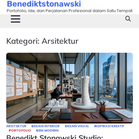
Benediktstonawski
Skip
to
Portofolio, Ide, dan Perjalanan Profesional dalam Satu Tempat
content
Kategori:
Arsitektur
ARSITEKTUR
DESAIN INTERIOR
DESAIN VISUAL
INSPIRASI KREATIF
PORTOFOLIO
SENI MODERN
Benedikt Stonawski Studio: