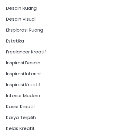
Desain Ruang
Desain Visual
Eksplorasi Ruang
Estetika
Freelancer Kreatif
Inspirasi Desain
Inspirasi Interior
Inspirasi Kreatif
Interior Modern
Karier Kreatif
Karya Terpilih
Kelas Kreatif