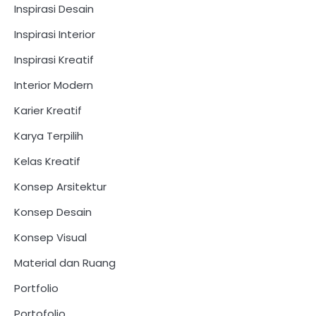
Inspirasi Desain
Inspirasi Interior
Inspirasi Kreatif
Interior Modern
Karier Kreatif
Karya Terpilih
Kelas Kreatif
Konsep Arsitektur
Konsep Desain
Konsep Visual
Material dan Ruang
Portfolio
Portofolio