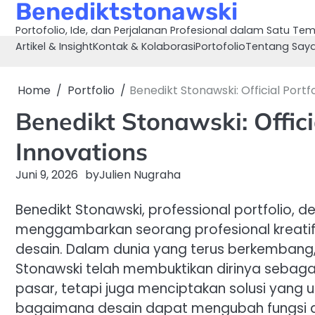
Benediktstonawski
Skip
to
Portofolio, Ide, dan Perjalanan Profesional dalam Satu Te
content
Artikel & Insight
Kontak & Kolaborasi
Portofolio
Tentang Say
Home
Portfolio
Benedikt Stonawski: Official Portf
Benedikt Stonawski: Officia
Innovations
Juni 9, 2026
by
Julien Nugraha
Benedikt Stonawski, professional portfolio, 
menggambarkan seorang profesional kreati
desain. Dalam dunia yang terus berkembang, 
Stonawski telah membuktikan dirinya sebag
pasar, tetapi juga menciptakan solusi yang u
bagaimana desain dapat mengubah fungsi da