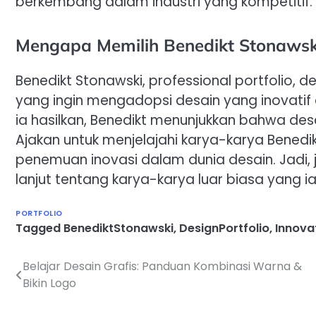
berkembang dalam industri yang kompetitif.
Mengapa Memilih Benedikt Stonawsk
Benedikt Stonawski, professional portfolio, 
yang ingin mengadopsi desain yang inovatif 
ia hasilkan, Benedikt menunjukkan bahwa des
Ajakan untuk menjelajahi karya-karya Benedi
penemuan inovasi dalam dunia desain. Jadi,
lanjut tentang karya-karya luar biasa yang i
PORTFOLIO
Tagged
BenediktStonawski
,
DesignPortfolio
,
Innova
Belajar Desain Grafis: Panduan Kombinasi Warna &
Navigasi
Bikin Logo
pos