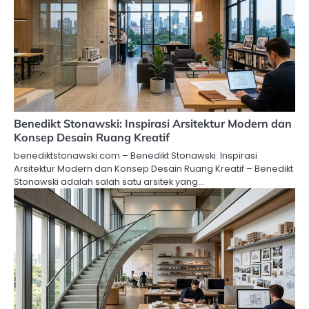
Benedikt Stonawski: Inspirasi Arsitektur Modern dan
Konsep Desain Ruang Kreatif
benediktstonawski.com – Benedikt Stonawski: Inspirasi
Arsitektur Modern dan Konsep Desain Ruang Kreatif – Benedikt
Stonawski adalah salah satu arsitek yang…