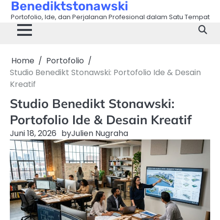
Benediktstonawski
Skip
to
Portofolio, Ide, dan Perjalanan Profesional dalam Satu Tempat
content
Home
Portofolio
Studio Benedikt Stonawski: Portofolio Ide & Desain
Kreatif
Studio Benedikt Stonawski:
Portofolio Ide & Desain Kreatif
Juni 18, 2026
by
Julien Nugraha