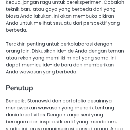
Kedua, jangan ragu untuk bereksperimen. Cobalah
teknik baru atau gaya yang berbeda dari yang
biasa Anda lakukan. Ini akan membuka pikiran
Anda untuk melihat sesuatu dari perspektif yang
berbeda.
Terakhir, penting untuk berkolaborasi dengan
orang lain. Diskusikan ide-ide Anda dengan teman
atau rekan yang memiliki minat yang sama. Ini
dapat memicu ide-ide baru dan memberikan
Anda wawasan yang berbeda.
Penutup
Benedikt Stonawski dan portofolio desainnya
menawarkan wawasan yang menarik tentang
dunia kreativitas. Dengan karya seni yang
beragam dan inspirasi kreatif yang mendalam,
studio ini terus menginspirasi banyak orang. Anda