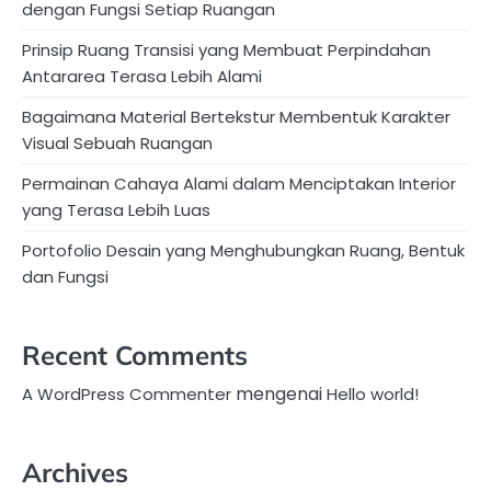
dengan Fungsi Setiap Ruangan
Prinsip Ruang Transisi yang Membuat Perpindahan
Antararea Terasa Lebih Alami
Bagaimana Material Bertekstur Membentuk Karakter
Visual Sebuah Ruangan
Permainan Cahaya Alami dalam Menciptakan Interior
yang Terasa Lebih Luas
Portofolio Desain yang Menghubungkan Ruang, Bentuk
dan Fungsi
Recent Comments
mengenai
A WordPress Commenter
Hello world!
Archives