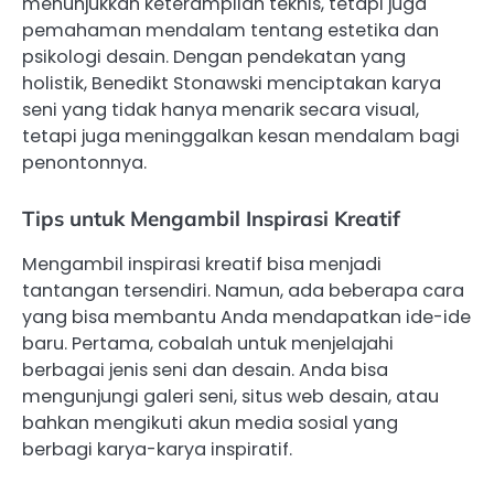
menunjukkan keterampilan teknis, tetapi juga
pemahaman mendalam tentang estetika dan
psikologi desain. Dengan pendekatan yang
holistik, Benedikt Stonawski menciptakan karya
seni yang tidak hanya menarik secara visual,
tetapi juga meninggalkan kesan mendalam bagi
penontonnya.
Tips untuk Mengambil Inspirasi Kreatif
Mengambil inspirasi kreatif bisa menjadi
tantangan tersendiri. Namun, ada beberapa cara
yang bisa membantu Anda mendapatkan ide-ide
baru. Pertama, cobalah untuk menjelajahi
berbagai jenis seni dan desain. Anda bisa
mengunjungi galeri seni, situs web desain, atau
bahkan mengikuti akun media sosial yang
berbagi karya-karya inspiratif.