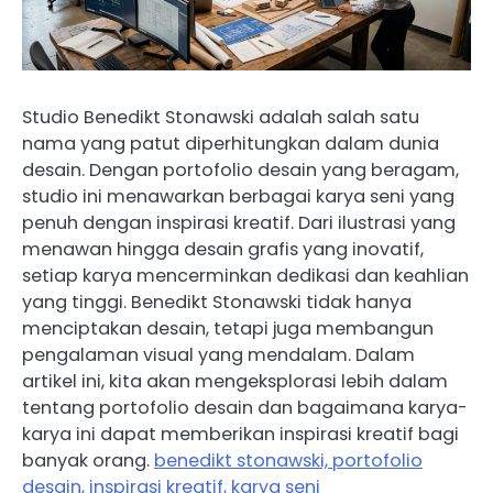
Studio Benedikt Stonawski adalah salah satu
nama yang patut diperhitungkan dalam dunia
desain. Dengan portofolio desain yang beragam,
studio ini menawarkan berbagai karya seni yang
penuh dengan inspirasi kreatif. Dari ilustrasi yang
menawan hingga desain grafis yang inovatif,
setiap karya mencerminkan dedikasi dan keahlian
yang tinggi. Benedikt Stonawski tidak hanya
menciptakan desain, tetapi juga membangun
pengalaman visual yang mendalam. Dalam
artikel ini, kita akan mengeksplorasi lebih dalam
tentang portofolio desain dan bagaimana karya-
karya ini dapat memberikan inspirasi kreatif bagi
banyak orang.
benedikt stonawski, portofolio
desain, inspirasi kreatif, karya seni