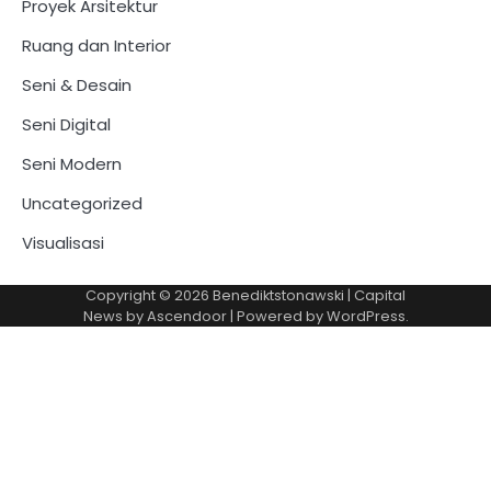
Proyek Arsitektur
Ruang dan Interior
Seni & Desain
Seni Digital
Seni Modern
Uncategorized
Visualisasi
Copyright © 2026
Benediktstonawski
| Capital
News by
Ascendoor
| Powered by
WordPress
.