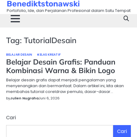
Benediktstonawski
Skip
to
Portofolio, Ide, dan Perjalanan Profesional dalam Satu Tempat
content
Tag:
TutorialDesain
BELAJAR DESAIN
KELAS KREATIF
Belajar Desain Grafis: Panduan
Kombinasi Warna & Bikin Logo
Belajar desain grafis dapat menjadi pengalaman yang
menyenangkan dan bermanfaat. Dalam artikel ini, kita akan
membahas tutorial coreldraw pemula, dasar-dasar…
by
Julien Nugraha
Juni 6, 2026
Cari
Cari