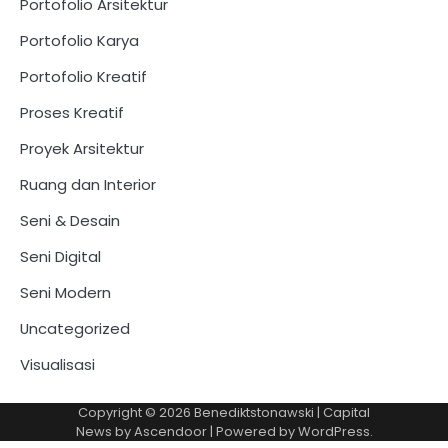
Portofolio Arsitektur
Portofolio Karya
Portofolio Kreatif
Proses Kreatif
Proyek Arsitektur
Ruang dan Interior
Seni & Desain
Seni Digital
Seni Modern
Uncategorized
Visualisasi
Copyright © 2026
Benediktstonawski
| Capital
News by
Ascendoor
| Powered by
WordPress
.