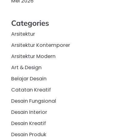
Mei 2026
Categories
Arsitektur
Arsitektur Kontemporer
Arsitektur Modern
Art & Design
Belajar Desain
Catatan Kreatif
Desain Fungsional
Desain Interior
Desain Kreatif
Desain Produk