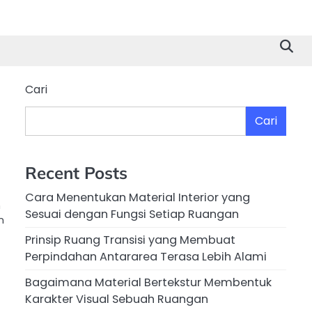
Cari
Cari
Recent Posts
Cara Menentukan Material Interior yang
h
Sesuai dengan Fungsi Setiap Ruangan
n
Prinsip Ruang Transisi yang Membuat
Perpindahan Antararea Terasa Lebih Alami
Bagaimana Material Bertekstur Membentuk
Karakter Visual Sebuah Ruangan