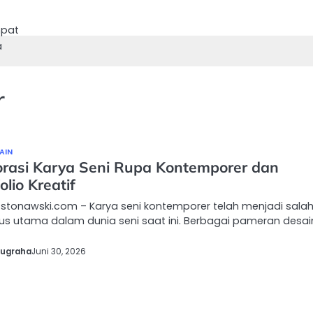
mpat
a
r
AIN
orasi Karya Seni Rupa Kontemporer dan
olio Kreatif
stonawski.com – Karya seni kontemporer telah menjadi sala
us utama dalam dunia seni saat ini. Berbagai pameran desai
Nugraha
Juni 30, 2026