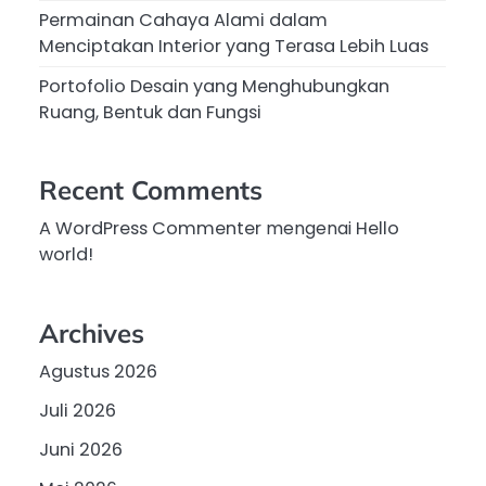
Permainan Cahaya Alami dalam
Menciptakan Interior yang Terasa Lebih Luas
Portofolio Desain yang Menghubungkan
Ruang, Bentuk dan Fungsi
Recent Comments
A WordPress Commenter
mengenai
Hello
world!
Archives
Agustus 2026
Juli 2026
Juni 2026