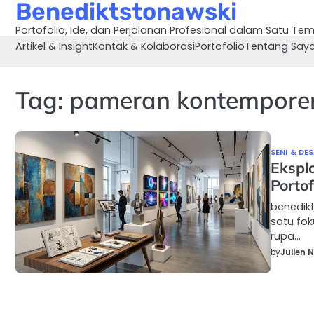
Benediktstonawski
Skip
to
Portofolio, Ide, dan Perjalanan Profesional dalam Satu Te
content
Artikel & Insight
Kontak & Kolaborasi
Portofolio
Tentang Say
Tag:
pameran kontempore
SENI & DES
Ekspl
Portof
benedikt
satu fok
rupa…
by
Julien 