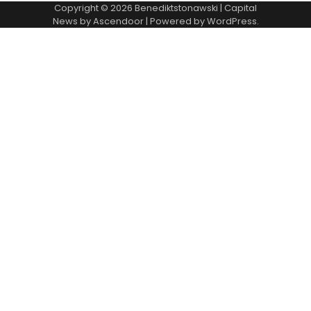
Copyright © 2026
Benediktstonawski
| Capital
News by
Ascendoor
| Powered by
WordPress
.