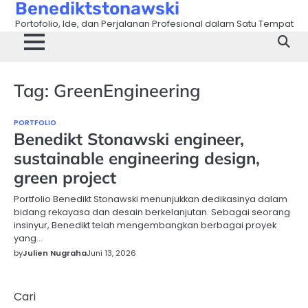
Benediktstonawski
Skip
to
Portofolio, Ide, dan Perjalanan Profesional dalam Satu Tempat
content
Tag:
GreenEngineering
PORTFOLIO
Benedikt Stonawski engineer,
sustainable engineering design,
green project
Portfolio Benedikt Stonawski menunjukkan dedikasinya dalam
bidang rekayasa dan desain berkelanjutan. Sebagai seorang
insinyur, Benedikt telah mengembangkan berbagai proyek
yang…
by
Julien Nugraha
Juni 13, 2026
Cari